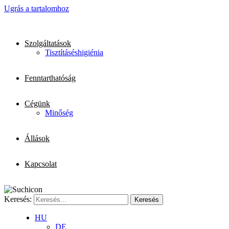
Ugrás a tartalomhoz
Szolgáltatások
Tisztítás
és
higiénia
Fenntarthatóság
Cégünk
Minőség
Állások
Kapcsolat
Keresés:
HU
DE