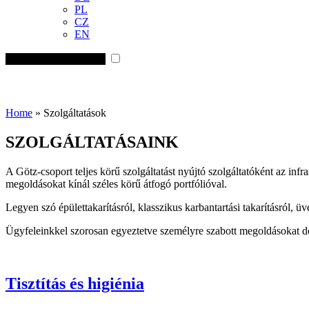
PL
CZ
EN
Menü öffnen/schließen
Home
»
Szolgáltatások
SZOLGÁLTATÁSAINK
A Götz-csoport teljes körű szolgáltatást nyújtó szolgáltatóként az infr
megoldásokat kínál széles körű átfogó portfólióval.
Legyen szó épülettakarításról, klasszikus karbantartási takarításról, ü
Ügyfeleinkkel szorosan egyeztetve személyre szabott megoldásokat do
Tisztítás és higiénia