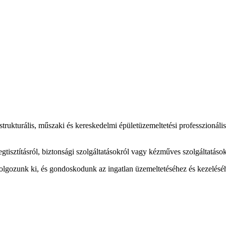
astrukturális, műszaki és kereskedelmi épületüzemeltetési professzionáli
vegtisztításról, biztonsági szolgáltatásokról vagy kézműves szolgáltatás
lgozunk ki, és gondoskodunk az ingatlan üzemeltetéséhez és kezeléséhe