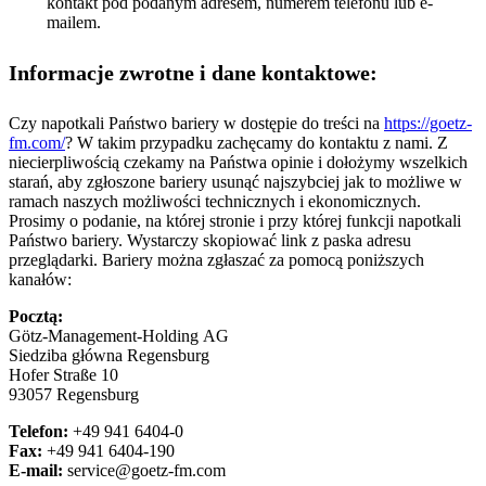
kontakt pod podanym adresem, numerem telefonu lub e-
mailem.
Informacje zwrotne i dane kontaktowe:
Czy napotkali Państwo bariery w dostępie do treści na
https://goetz-
fm.com/
? W takim przypadku zachęcamy do kontaktu z nami. Z
niecierpliwością czekamy na Państwa opinie i dołożymy wszelkich
starań, aby zgłoszone bariery usunąć najszybciej jak to możliwe w
ramach naszych możliwości technicznych i ekonomicznych.
Prosimy o podanie, na której stronie i przy której funkcji napotkali
Państwo bariery. Wystarczy skopiować link z paska adresu
przeglądarki. Bariery można zgłaszać za pomocą poniższych
kanałów:
Pocztą:
Götz-Management-Holding AG
Siedziba główna Regensburg
Hofer Straße 10
93057 Regensburg
Telefon:
+49 941 6404-0
Fax:
+49 941 6404-190
E-mail:
service@goetz-fm.com