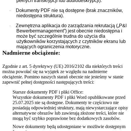
pełnych transkrypcji lub audiodeskrypcji).
Dokumenty PDF nie są dostępne (brak znaczników,
·
niedostępna struktura).
Zewnętrzna aplikacja do zarządzania rekrutacją („P&I
·
Bewerbermanagement”) jest obecnie niedostępna i
może być szczególnie trudna do użycia dla
użytkowników korzystających z czytników ekranu lub
mających ograniczenia motoryczne.
Nadmierne obciążenie:
Zgodnie z art. 5 dyrektywy (UE) 2016/2102 dla niektórych treści
można powołać się na wyjątek ze względu na nadmierne
obciążenie. Pomimo naszych starań obecnie nie jesteśmy w stanie
zapewnić pełnej dostępności następujących treści:
Starsze dokumenty PDF i pliki Office:
Wszystkie dokumenty PDF i pliki Word opublikowane przed
25.07.2025 nie są dostępne. Dokumenty te częściowo nie
posiadają odpowiedniej struktury, mają niewystarczające opisy
alternatywne obrazów lub zawierają złożone treści, które nie
mogą być szybko poprawione bez dodatkowych zasobów.
Nowe dokumenty będą udostępniane w możliwie dostępnym