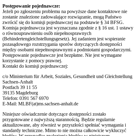
Postępowanie pojednawcze:
Jeżeli po zgłoszeniu problemu na powyższe dane kontaktowe nie
zostanie znalezione zadowalające rozwiązanie, mogą Państwo
zwrócić się do komisji pojednawczej na podstawie § 34 BFSG.
Komisja pojednawcza jest wyznaczana zgodnie z § 16 ust. 1 ustawy
o równouprawnieniu osób niepełnosprawnych
(Behindertengleichstellungsgesetz). Jej zadaniem jest wspieranie
pozasądowego rozstrzygania sporów dotyczących dostępności
między osobami niepełnosprawnymi a podmiotami gospodarczymi.
Postępowanie pojednawcze jest bezpłatne. Nie jest wymagane
korzystanie z pomocy prawnej.
Kontakt do komisji pojednawczej:
c/o Ministerium für Arbeit, Soziales, Gesundheit und Gleichstellung
Sachsen-Anhalt
Postfach 39 11 55
39135 Magdeburg
Telefon: 0391 567 6970
E-Mail: MLBF(at)ms.sachsen-anhalt.de
Niniejsze oświadczenie dotyczące dostępności zostało
przygotowane z najwyższą starannością. Będzie regularnie
aktualizowane, aby również w przyszłości spełniać wymagania i
standardy techniczne. Mimo to nie można całkowicie wykluczyć
błędów. W przypadku znalezienia błędów w niniejszym