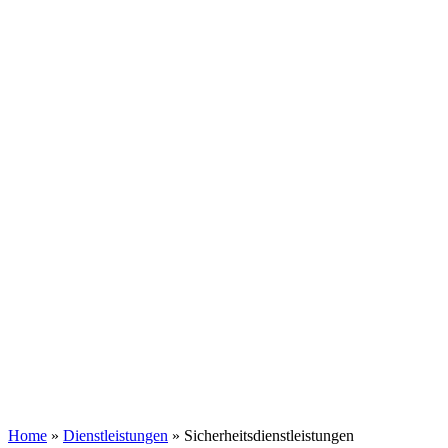
Home
»
Diens­tleistungen
»
Sicherheits­dienst­leistungen