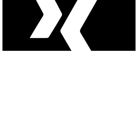
Die Götz-Gruppe – Ihr Partner rund ums Gebäude.
Diens­tleistungen
Reinigung und Hygiene
Industrie­service
Sommer- und Winter­dienst
Sicherheits­dienstleistungen
Geld- und Werttransporte
Bahn­service
Logistik­dienstleistungen