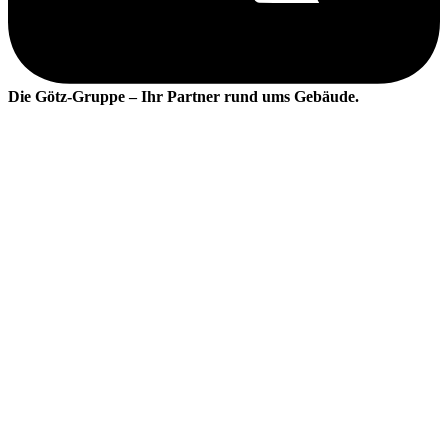
Die Götz-Gruppe – Ihr Partner rund ums Gebäude.
Diens­tleistungen
Reinigung und Hygiene
Industrie­service
Sommer- und Winter­dienst
Sicherheits­dienstleistungen
Geld- und Werttransporte
Bahn­service
Logistik­dienstleistungen
Catering­service
Handwerk- und Baudienst­leistungen
Umzugs­dienste
Hausmeister­dienste
Haus- und Gebäude­verwaltung
Technische Betriebs­führung und Instandhaltung
Hotel­service
Personal­dienstleistungen
Nachhaltigkeit